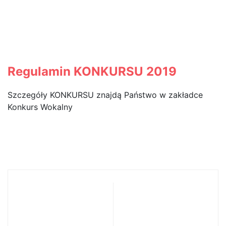
Wokalny im. Ludomira
Różyckiego w Gliwicach (28
– 30 marzec 2019r.)
Regulamin KONKURSU 2019
Szczegóły KONKURSU znajdą Państwo w zakładce
Konkurs Wokalny
Zapraszamy do
KONCERT w
obejrzenia
Akademii
relacji z I
Muzycznej w