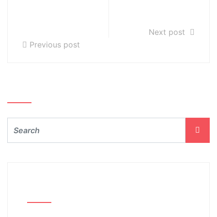
Konkursu
Katowicach
Młodych
14.03.2019r.
Muzyków!
Next post
Previous post
Szukaj…
Archiwum