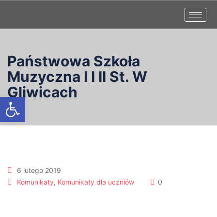
Państwowa Szkoła
Muzyczna I I II St. W
Gliwicach
Otwórz pasek narzędzi
6 lutego 2019
Komunikaty
,
Komunikaty dla uczniów
0
XII Ogólnopolski Konkurs