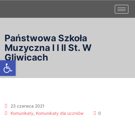
Państwowa Szkoła
Muzyczna I I II St. W
Gliwicach
Otwórz pasek narzędzi
23 czerwca 2021
Komunikaty
,
Komunikaty dla uczniów
0
Zmiana godzin pracy