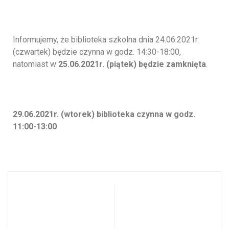
biblioteki
Informujemy, że biblioteka szkolna dnia 24.06.2021r.
(czwartek) będzie czynna w godz. 14:30-18:00,
natomiast w
25.06.2021r. (piątek) będzie zamknięta
.
29.06.2021r. (wtorek) biblioteka czynna w godz.
11:00-13:00
Z głębokim
List Dyrektora
żalem
PSM na
informujemy…
zakończenie