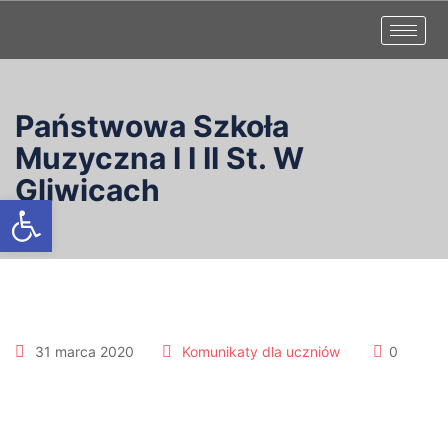
Państwowa Szkoła
Muzyczna I I II St. W
Gliwicach
Otwórz pasek narzędzi
31 marca 2020
Komunikaty dla uczniów
0
Dla uczniów p. Urszuli Kusz