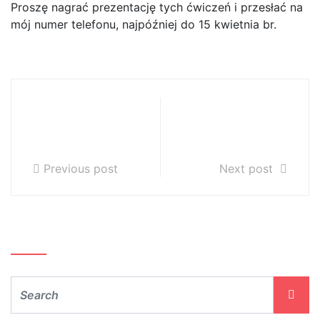
Proszę nagrać prezentację tych ćwiczeń i przesłać na
mój numer telefonu, najpóźniej do 15 kwietnia br.
Dla uczniów P.
Dla uczniów p.
Aleksandry
Aleksandry
Dudek
Dudek c.d.
Previous post
Next post
Szukaj…