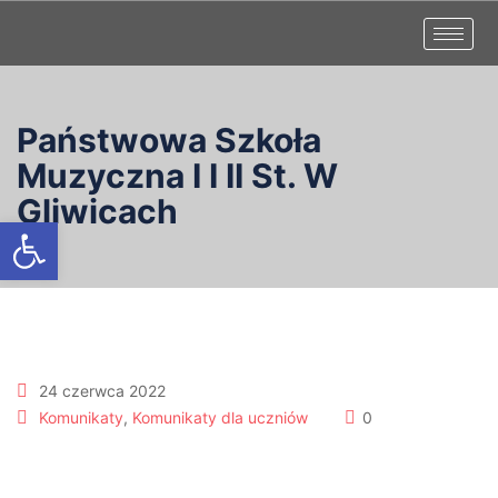
Państwowa Szkoła
Muzyczna I I II St. W
Gliwicach
Otwórz pasek narzędzi
24 czerwca 2022
Komunikaty
,
Komunikaty dla uczniów
0
Biblioteka 24 i 27.06.2022r.