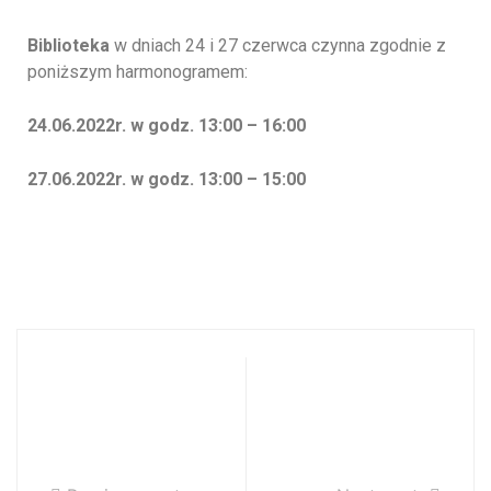
Biblioteka
w dniach 24 i 27 czerwca czynna zgodnie z
poniższym harmonogramem:
24.06.2022r. w godz. 13:00 – 16:00
27.06.2022r. w godz. 13:00 – 15:00
Uroczystość
Uroczystość
zakończenia
rozpoczęcia
roku szkolnego
roku szkolnego
2021/2022
2022/2023