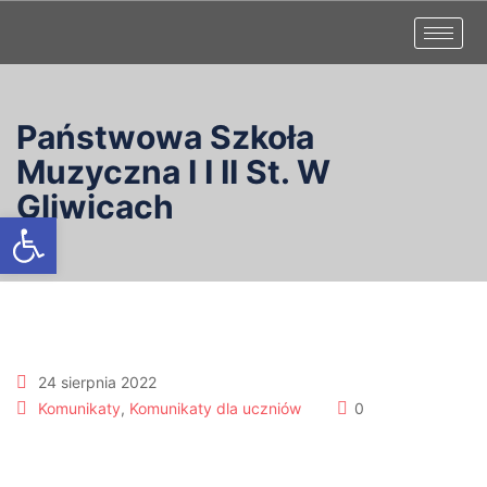
Państwowa Szkoła
Muzyczna I I II St. W
Gliwicach
Otwórz pasek narzędzi
24 sierpnia 2022
Komunikaty
,
Komunikaty dla uczniów
0
Uroczystość rozpoczęcia