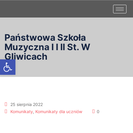
Państwowa Szkoła
Muzyczna I I II St. W
Gliwicach
Otwórz pasek narzędzi
25 sierpnia 2022
Komunikaty
,
Komunikaty dla uczniów
0
Uwaga!!!