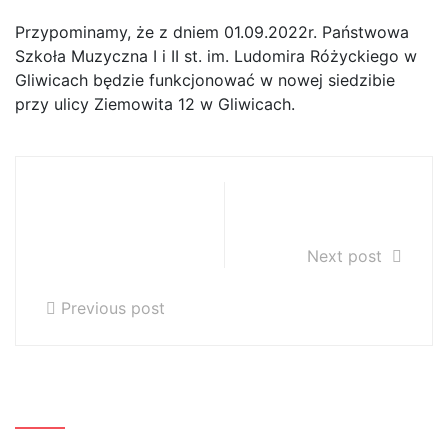
Przypominamy, że z dniem 01.09.2022r. Państwowa
Szkoła Muzyczna I i II st. im. Ludomira Różyckiego w
Gliwicach będzie funkcjonować w nowej siedzibie
przy ulicy Ziemowita 12 w Gliwicach.
Uroczystość
Plan lekcji rok
rozpoczęcia
szk. 2022/2023
roku szkolnego
Next post
2022/2023
Previous post
Szukaj…