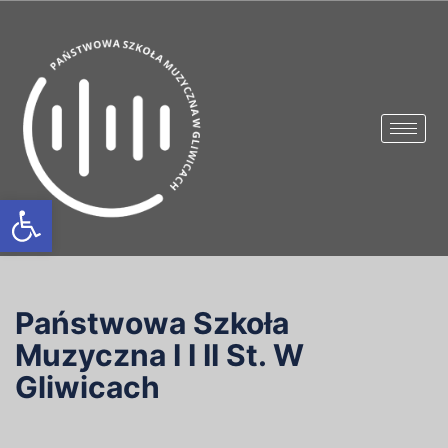
Otwórz pasek narzędzi
Państwowa Szkoła
Muzyczna I I II St. W
Gliwicach