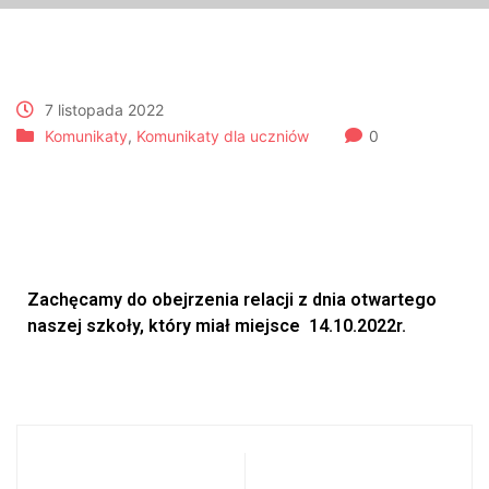
7 listopada 2022
Komunikaty
,
Komunikaty dla uczniów
0
Dzień otwarty naszej szkoły
– relacja
Zachęcamy do obejrzenia relacji z dnia otwartego
naszej szkoły, który miał miejsce 14.10.2022r.
Dziennik
Odwołane lekcje