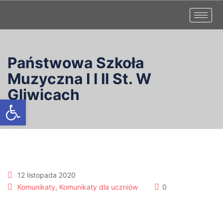
Państwowa Szkoła
Muzyczna I I II St. W
Gliwicach
Otwórz pasek narzędzi
12 listopada 2020
Komunikaty
,
Komunikaty dla uczniów
0
Nauka zdalna