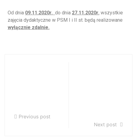
Od dnia
09.11.2020r.
do dnia
27.11.2020r.
wszystkie
zajęcia dydaktyczne w PSM I i II st. będą realizowane
wyłącznie zdalnie.
Nauka zdalna nr
Zabezpieczone:
3. Materiały dla
Nauka zdalna nr
uczniów
1. Materiały dla
Aleksandry
uczniów
Dudek na okres
Aleksandry
9 – 13 XI 2020
Dudek na okres
26 – 30 X 2020
Previous post
Next post