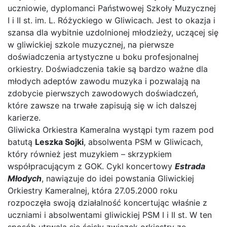
uczniowie, dyplomanci Państwowej Szkoły Muzycznej
I i II st. im. L. Różyckiego w Gliwicach. Jest to okazja i
szansa dla wybitnie uzdolnionej młodzieży, uczącej się
w gliwickiej szkole muzycznej, na pierwsze
doświadczenia artystyczne u boku profesjonalnej
orkiestry. Doświadczenia takie są bardzo ważne dla
młodych adeptów zawodu muzyka i pozwalają na
zdobycie pierwszych zawodowych doświadczeń,
które zawsze na trwałe zapisują się w ich dalszej
karierze.
Gliwicka Orkiestra Kameralna wystąpi tym razem pod
batutą
Leszka Sojki
, absolwenta PSM w Gliwicach,
który również jest muzykiem – skrzypkiem
współpracującym z GOK. Cykl koncertowy
Estrada
Młodych
, nawiązuje do idei powstania Gliwickiej
Orkiestry Kameralnej, która 27.05.2000 roku
rozpoczęła swoją działalność koncertując właśnie z
uczniami i absolwentami gliwickiej PSM I i II st. W ten