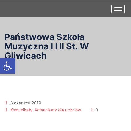
Państwowa Szkoła
Muzyczna I I II St. W
Gliwicach
Otwórz pasek narzędzi
3 czerwca 2019
Komunikaty
,
Komunikaty dla uczniów
0
Estrada Młodych 23