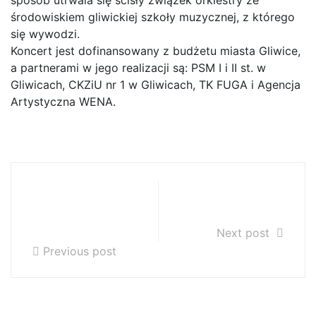
sposób utrwala się ścisły związek orkiestry ze
środowiskiem gliwickiej szkoły muzycznej, z którego
się wywodzi.
Koncert jest dofinansowany z budżetu miasta Gliwice,
a partnerami w jego realizacji są: PSM I i II st. w
Gliwicach, CKZiU nr 1 w Gliwicach, TK FUGA i Agencja
Artystyczna WENA.
Gliwiczanie-
konferencja
Gliwiczanom
12.06.2019r.
24.05.2019r.
Next post
Previous post
Szukaj…