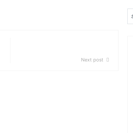
nom 24.05.2019r.
Estrada Młodych 23 czerwca 2019
roku o godz. 18.00
Next post