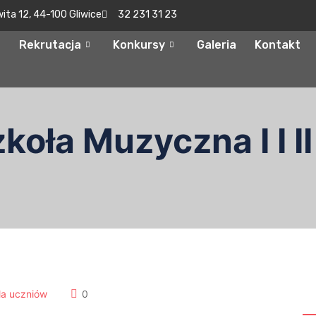
wita 12, 44-100 Gliwice
32 231 31 23
Rekrutacja
Konkursy
Galeria
Kontakt
oła Muzyczna I I II
S
la uczniów
0