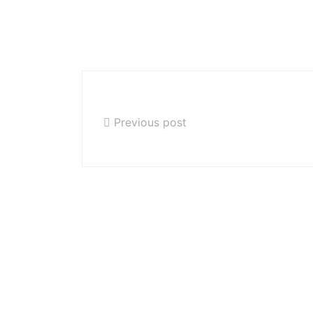
Gliwiczanie-Gliwicza
10 maja 2019r.
Previous post