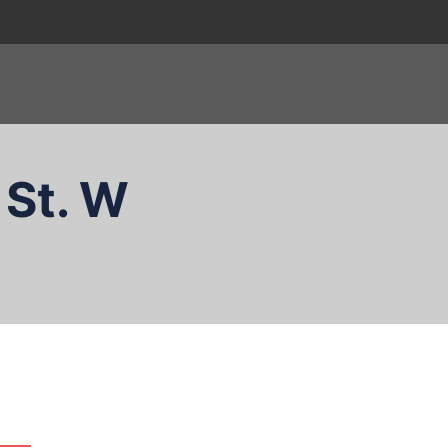
 St. W
zukaj…