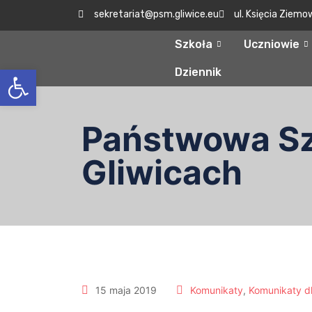
sekretariat@psm.gliwice.eu
ul. Księcia Ziemo
Szkoła
Uczniowie
Otwórz pasek narzędzi
Dziennik
Państwowa Szk
Gliwicach
15 maja 2019
Komunikaty
,
Komunikaty d