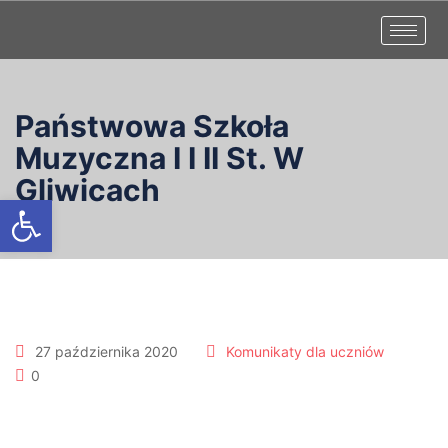
Państwowa Szkoła
Muzyczna I I II St. W
Gliwicach
Otwórz pasek narzędzi
27 października 2020
Komunikaty dla uczniów
0
Nauka zdalna nr 1. Materiały