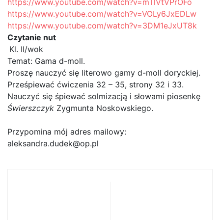
https://www.youtube.com/watch?v=mTlVtVPrOFo
https://www.youtube.com/watch?v=VOLy6JxEDLw
https://www.youtube.com/watch?v=3DM1eJxUT8k
Czytanie nut
Kl. II/wok
Temat: Gama d-moll.
Proszę nauczyć się literowo gamy d-moll doryckiej.
Prześpiewać ćwiczenia 32 – 35, strony 32 i 33.
Nauczyć się śpiewać solmizacją i słowami piosenkę
Świerszczyk
Zygmunta Noskowskiego.
Przypomina mój adres mailowy:
aleksandra.dudek@op.pl
Informacja o
Nauka zdalna nr
sposobie i trybie
2. Materiały dla
realizacji zadań
uczniów