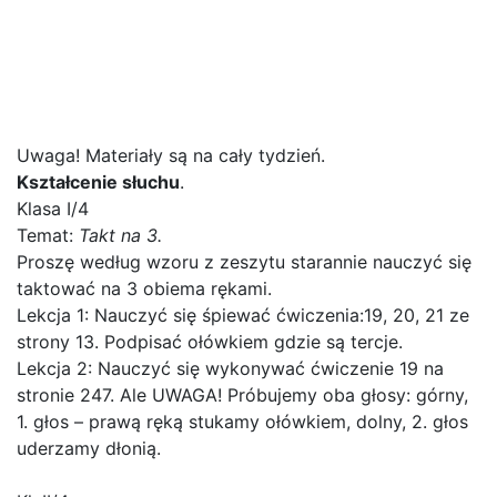
dla uczniów Aleksandry
Dudek na okres 26 – 30 X
2020
Uwaga! Materiały są na cały tydzień.
Kształcenie słuchu
.
Klasa I/4
Temat:
Takt na 3.
Proszę według wzoru z zeszytu starannie nauczyć się
taktować na 3 obiema rękami.
Lekcja 1: Nauczyć się śpiewać ćwiczenia:19, 20, 21 ze
strony 13. Podpisać ołówkiem gdzie są tercje.
Lekcja 2: Nauczyć się wykonywać ćwiczenie 19 na
stronie 247. Ale UWAGA! Próbujemy oba głosy: górny,
1. głos – prawą ręką stukamy ołówkiem, dolny, 2. głos
uderzamy dłonią.