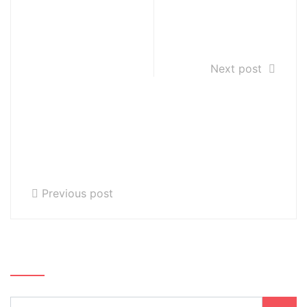
Państwowej
Aleksandry
Szkoły
Dudek na okres
Muzycznej I i II
2 XI – 6 XI 2020
st. im. Ludomira
Next post
Różyckiego w
Gliwicach w
okresie
czasowego
ograniczenia jej
funkcjonowania
Previous post
Szukaj…