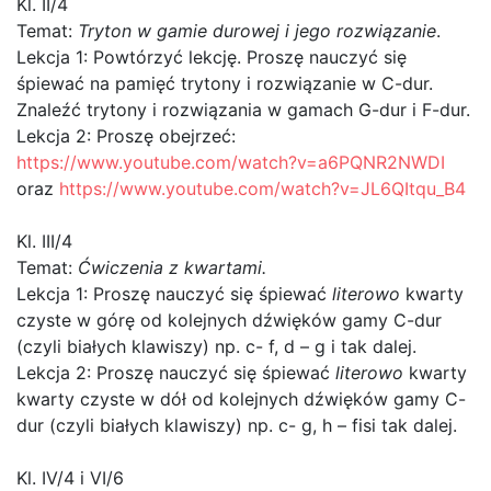
Kl. II/4
Temat:
Tryton w gamie durowej i jego rozwiązanie
.
Lekcja 1: Powtórzyć lekcję. Proszę nauczyć się
śpiewać na pamięć trytony i rozwiązanie w C-dur.
Znaleźć trytony i rozwiązania w gamach G-dur i F-dur.
Lekcja 2: Proszę obejrzeć:
https://www.youtube.com/watch?v=a6PQNR2NWDI
oraz
https://www.youtube.com/watch?v=JL6QItqu_B4
Kl. III/4
Temat:
Ćwiczenia z kwartami.
Lekcja 1: Proszę nauczyć się śpiewać
literowo
kwarty
czyste w górę od kolejnych dźwięków gamy C-dur
(czyli białych klawiszy) np. c- f, d – g i tak dalej.
Lekcja 2: Proszę nauczyć się śpiewać
literowo
kwarty
kwarty czyste w dół od kolejnych dźwięków gamy C-
dur (czyli białych klawiszy) np. c- g, h – fisi tak dalej.
Kl. IV/4 i VI/6