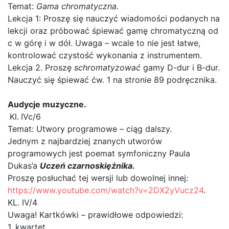
Temat:
Gama chromatyczna.
Lekcja 1: Proszę się nauczyć wiadomości podanych na
lekcji oraz próbować śpiewać gamę chromatyczną od
c w górę i w dół. Uwaga – wcale to nie jest łatwe,
kontrolować czystość wykonania z instrumentem.
Lekcja 2. Proszę
schromatyzować
gamy D-dur i B-dur.
Nauczyć się śpiewać ćw. 1 na stronie 89 podręcznika.
Audycje muzyczne.
Kl.
IVc/6
Temat: Utwory programowe – ciąg dalszy.
Jednym z najbardziej znanych utworów
programowych jest poemat symfoniczny Paula
Dukas’a
Uczeń czarnoskiężnika.
Proszę posłuchać tej wersji lub dowolnej innej:
https://www.youtube.com/watch?v=2DX2yVucz24
.
KL. IV/4
Uwaga! Kartkówki – prawidłowe odpowiedzi:
1. kwartet,