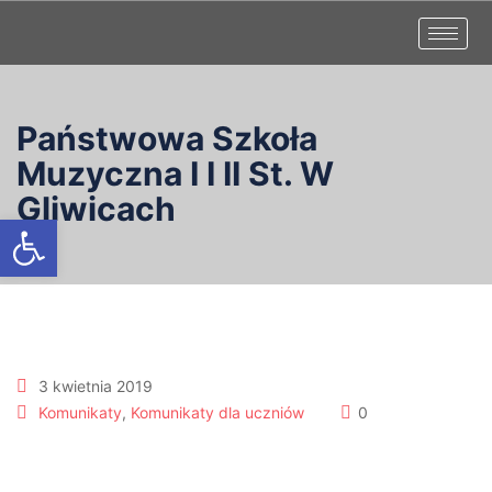
Państwowa Szkoła
Muzyczna I I II St. W
Gliwicach
Otwórz pasek narzędzi
3 kwietnia 2019
Komunikaty
,
Komunikaty dla uczniów
0
REKRUTACJA na rok szkolny