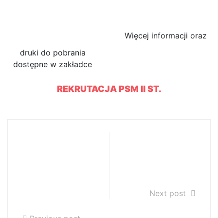
2019/2020 do PSM II st.
Więcej informacji oraz
druki do pobrania
dostępne w zakładce
REKRUTACJA PSM II ST.
XII Ogólnopolski
REKRUTACJA na
Konkurs
rok szkolny
Wokalny im.
2019/2020 do
Ludomira
PSM I st.
Różyckiego w
Next post
Gliwicach