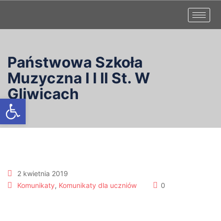
Państwowa Szkoła
Muzyczna I I II St. W
Gliwicach
Otwórz pasek narzędzi
2 kwietnia 2019
Komunikaty
,
Komunikaty dla uczniów
0
XII Ogólnopolski Konkurs