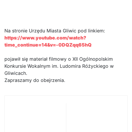
Wokalny im. Ludomira
Różyckiego w Gliwicach
Na stronie Urzędu Miasta Gliwic pod linkiem:
https://www.youtube.com/watch?
time_continue=14&v=-0DQZqq65hQ
pojawił się materiał filmowy o XII Ogólnopolskim
Konkursie Wokalnym im. Ludomira Różyckiego w
Gliwicach.
Zapraszamy do obejrzenia.
Strajk w
REKRUTACJA na
oświacie –
rok szkolny
ważne dla
2019/2020 do
rodziców!
PSM II st.