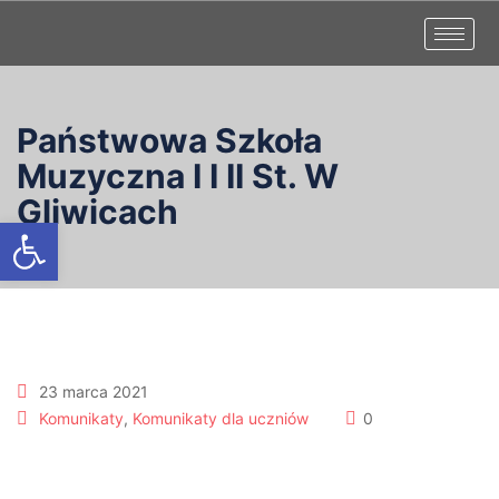
Państwowa Szkoła
Muzyczna I I II St. W
Gliwicach
Otwórz pasek narzędzi
23 marca 2021
Komunikaty
,
Komunikaty dla uczniów
0
Wiosenna przerwa