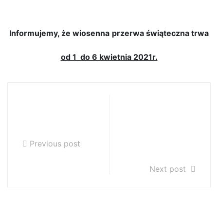
świąteczna
Informujemy, że wiosenna
przerwa świąteczna trwa
od 1 do 6 kwietnia 2021r.
REKRUTACJA na
Koncert
rok szk.
primaaprilisowy
2021/2022
uczniów sekcji
instrumentów
Previous post
klawiszowych
Next post
Szukaj…