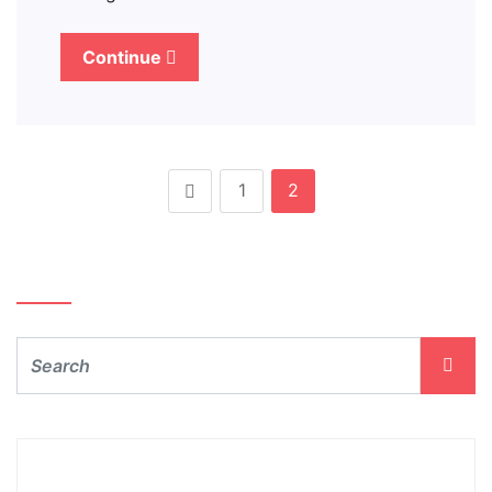
Continue
1
2
Szukaj…