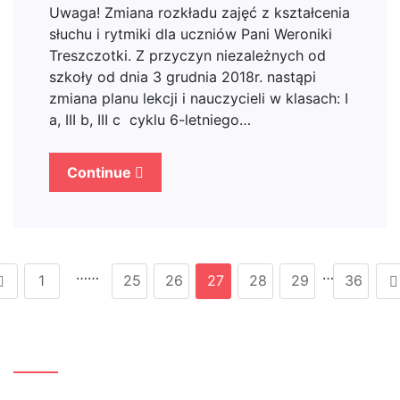
Uwaga! Zmiana rozkładu zajęć z kształcenia
słuchu i rytmiki dla uczniów Pani Weroniki
Treszczotki. Z przyczyn niezależnych od
szkoły od dnia 3 grudnia 2018r. nastąpi
zmiana planu lekcji i nauczycieli w klasach: I
a, III b, III c cyklu 6-letniego…
Continue
……
…
1
25
26
27
28
29
36
Szukaj…