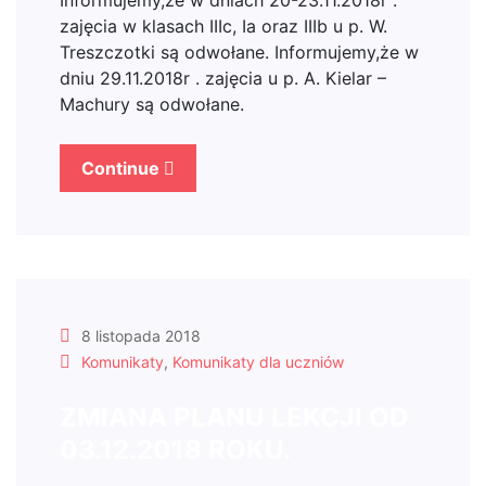
Informujemy,że w dniach 20-23.11.2018r .
zajęcia w klasach IIIc, Ia oraz IIIb u p. W.
Treszczotki są odwołane. Informujemy,że w
dniu 29.11.2018r . zajęcia u p. A. Kielar –
Machury są odwołane.
Continue
8 listopada 2018
Komunikaty
,
Komunikaty dla uczniów
ZMIANA PLANU LEKCJI OD
03.12.2018 ROKU.