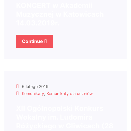
KONCERT w Akademii
Muzycznej w Katowicach
14.03.2019r.
Continue
6 lutego 2019
Komunikaty
,
Komunikaty dla uczniów
XII Ogólnopolski Konkurs
Wokalny im. Ludomira
Różyckiego w Gliwicach (28