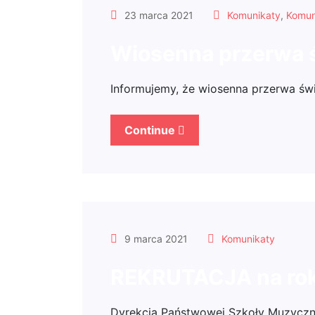
23 marca 2021
Komunikaty
,
Komun
Wiosenna przerwa 
Informujemy, że wiosenna przerwa świ
Continue
9 marca 2021
Komunikaty
REKRUTACJA na rok
Dyrekcja Państwowej Szkoły Muzycznej 