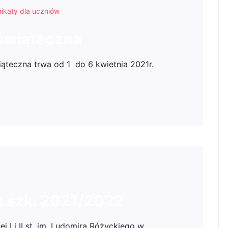
ikaty dla uczniów
świąteczna
ąteczna trwa od 1 do 6 kwietnia 2021r.
 szk. 2021/2022
I i II st. im. Ludomira Różyckiego w