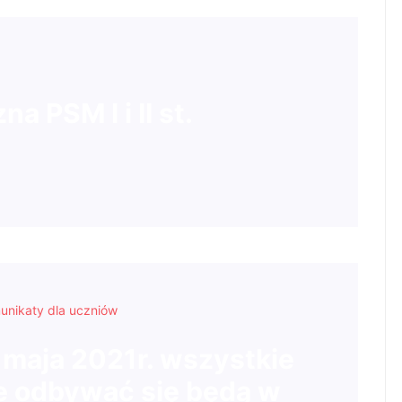
a PSM I i II st.
unikaty dla uczniów
maja 2021r. wszystkie
e odbywać się będą w