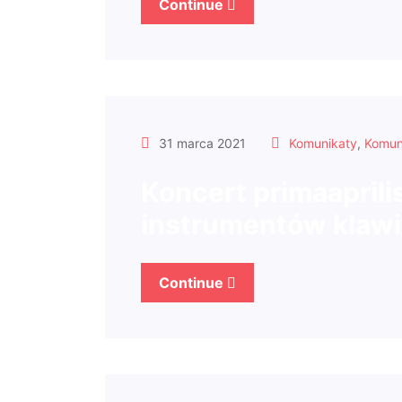
Continue
31 marca 2021
Komunikaty
,
Komun
Koncert primaapril
instrumentów klaw
Continue