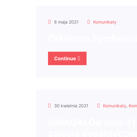
6 maja 2021
Komunikaty
Orkiestra Symfoniczn
Continue
30 kwietnia 2021
Komunikaty
,
Kom
UWAGA! Od dnia 31 
zajęcia dydaktyczn