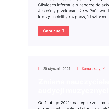
Gliwicach informuje o naborze do szk
Jesteśmy przekonani, że w Państwa do
którzy chcieliby rozpocząć kształcen
Continue
29 stycznia 2021
Komunikaty
,
Kom
Zmiana nauczyciela 
audycji muzycznyc
Od 1 lutego 2021r. następuje zmiana na
muzycznych w szkole I stopnia, a takż