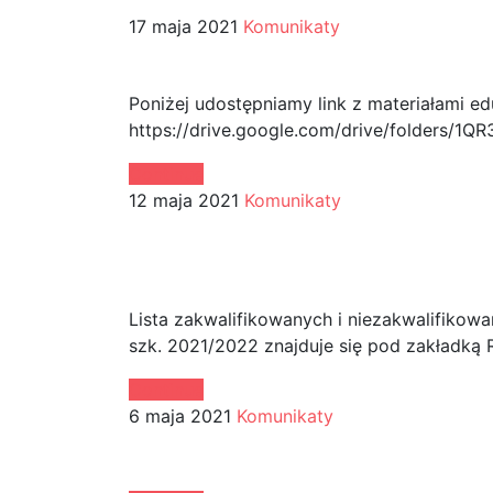
17 maja 2021
Komunikaty
Wsparcie uczniów w p
Poniżej udostępniamy link z materiałami e
https://drive.google.com/drive/folders/
Continue
12 maja 2021
Komunikaty
Lista zakwalifikowany
do kształcenia w PSM 
Lista zakwalifikowanych i niezakwalifikowa
szk. 2021/2022 znajduje się pod zakład
Continue
6 maja 2021
Komunikaty
Orkiestra Symfoniczna 