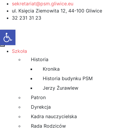
sekretariat@psm.gliwice.eu
ul. Księcia Ziemowita 12, 44-100 Gliwice
32 231 31 23
Otwórz pasek narzędzi
Szkoła
Historia
Kronika
Historia budynku PSM
Jerzy Żurawlew
Patron
Dyrekcja
Kadra nauczycielska
Rada Rodziców