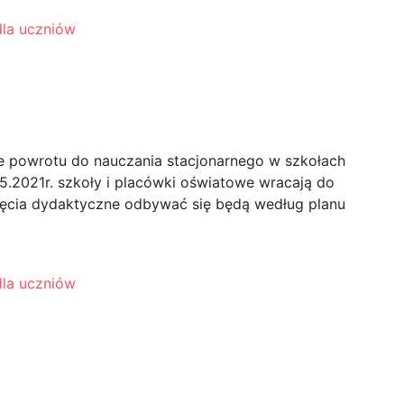
dla uczniów
ja 2021r. wszystkie
odbywać się będą w
 powrotu do nauczania stacjonarnego w szkołach
05.2021r. szkoły i placówki oświatowe wracają do
jęcia dydaktyczne odbywać się będą według planu
dla uczniów
chny ludności i mieszkań