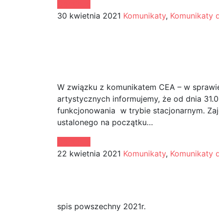
Continue
30 kwietnia 2021
Komunikaty
,
Komunikaty 
UWAGA! Od dnia 31 ma
zajęcia dydaktyczne 
formie stacjonarnej
W związku z komunikatem CEA – w sprawie
artystycznych informujemy, że od dnia 31.
funkcjonowania w trybie stacjonarnym. Za
ustalonego na początku…
Continue
22 kwietnia 2021
Komunikaty
,
Komunikaty 
Narodowy spis powsze
2021
spis powszechny 2021r.