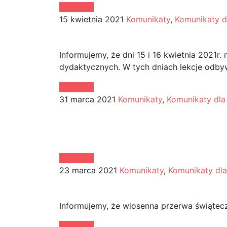
Continue
15 kwietnia 2021
Komunikaty
,
Komunikaty d
15 i 16 kwietnia 2021r
Informujemy, że dni 15 i 16 kwietnia 2021r
dydaktycznych. W tych dniach lekcje odbywa
Continue
31 marca 2021
Komunikaty
,
Komunikaty dla
Koncert primaapriliso
instrumentów klawis
Continue
23 marca 2021
Komunikaty
,
Komunikaty dl
Wiosenna przerwa św
Informujemy, że wiosenna przerwa świątecz
Continue