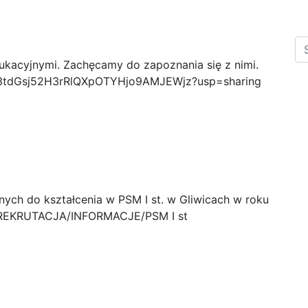
S
owrocie do szkół
dukacyjnymi. Zachęcamy do zapoznania się z nimi.
A
1QR3tdGsj52H3rRlQXpOTYHjo9AMJEWjz?usp=sharing
ch i niezakwalifikowanych
I st. w Gliwicach
nych do kształcenia w PSM I st. w Gliwicach w roku
ką REKRUTACJA/INFORMACJE/PSM I st
PSM I i II st.