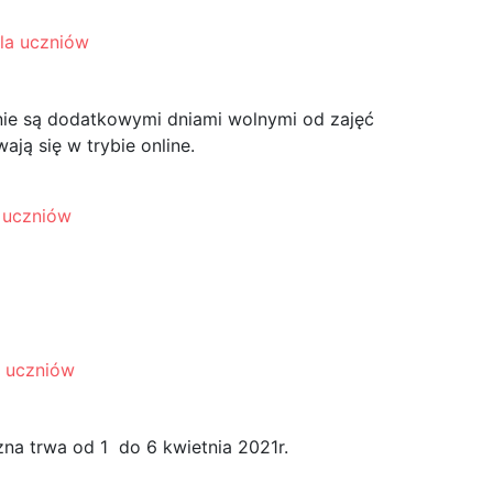
la uczniów
.
. nie są dodatkowymi dniami wolnymi od zajęć
ją się w trybie online.
 uczniów
wy uczniów sekcji
zowych
a uczniów
iąteczna
na trwa od 1 do 6 kwietnia 2021r.