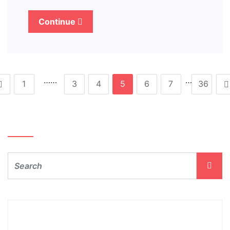
Continue
……
…
1
3
4
5
6
7
36
Szukaj…
Archiwum